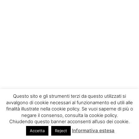
Questo sito e gli strumenti terzi da questo utilizzati si
avvalgono di cookie necessari al funzionamento ed utili alle
finalità illustrate nella cookie policy. Se vuoi saperne di più o
negare il consenso, consulta la cookie policy.
Chiudendo questo banner acconsenti all’uso dei cookie.
© Mirò s.r.l. - Copyright 2022 - All rights reserved |
Informativa estesa
Accetta
Reject
Informativa privacy
|
Web design