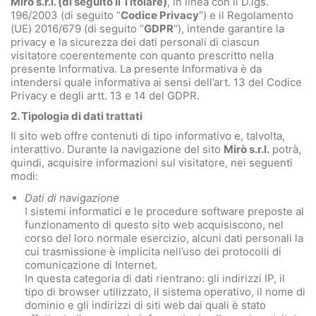
Mirò s.r.l. (di seguito Il Titolare)
, in linea con il D.lgs.
196/2003 (di seguito “
Codice Privacy
“) e il Regolamento
(UE) 2016/679 (di seguito “
GDPR
“), intende garantire la
privacy e la sicurezza dei dati personali di ciascun
visitatore coerentemente con quanto prescritto nella
presente Informativa. La presente Informativa è da
intendersi quale informativa ai sensi dell’art. 13 del Codice
Privacy e degli artt. 13 e 14 del GDPR.
2. Tipologia di dati trattati
Il sito web offre contenuti di tipo informativo e, talvolta,
interattivo. Durante la navigazione del sito
Mirò s.r.l.
potrà,
quindi, acquisire informazioni sul visitatore, nei seguenti
modi:
Dati di navigazione
I sistemi informatici e le procedure software preposte al
funzionamento di questo sito web acquisiscono, nel
corso del loro normale esercizio, alcuni dati personali la
cui trasmissione è implicita nell’uso dei protocolli di
comunicazione di Internet.
In questa categoria di dati rientrano: gli indirizzi IP, il
tipo di browser utilizzato, il sistema operativo, il nome di
dominio e gli indirizzi di siti web dai quali è stato