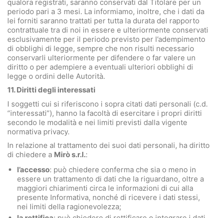
qualora registrati, saranno conservati dal Titolare per un
periodo pari a 3 mesi. La informiamo, inoltre, che i dati da
lei forniti saranno trattati per tutta la durata del rapporto
contrattuale tra di noi in essere e ulteriormente conservati
esclusivamente per il periodo previsto per l’adempimento
di obblighi di legge, sempre che non risulti necessario
conservarli ulteriormente per difendere o far valere un
diritto o per adempiere a eventuali ulteriori obblighi di
legge o ordini delle Autorità.
11. Diritti degli interessati
I soggetti cui si riferiscono i sopra citati dati personali (c.d.
“interessati”), hanno la facoltà di esercitare i propri diritti
secondo le modalità e nei limiti previsti dalla vigente
normativa privacy.
In relazione al trattamento dei suoi dati personali, ha diritto
di chiedere a
Mirò s.r.l.
:
l’accesso
: può chiedere conferma che sia o meno in
essere un trattamento di dati che la riguardano, oltre a
maggiori chiarimenti circa le informazioni di cui alla
presente Informativa, nonché di ricevere i dati stessi,
nei limiti della ragionevolezza;
la rettifica
: può chiedere di rettificare o integrare i dati