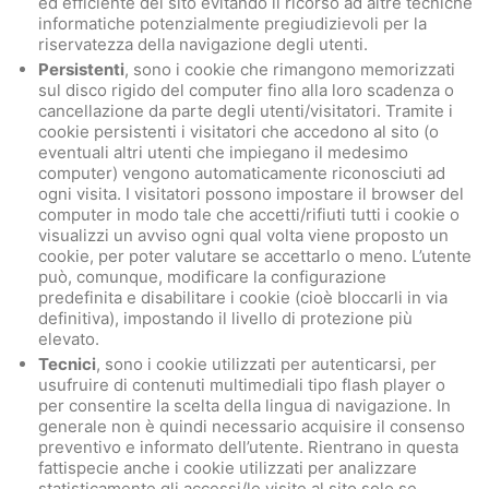
ed efficiente del sito evitando il ricorso ad altre tecniche
informatiche potenzialmente pregiudizievoli per la
riservatezza della navigazione degli utenti.
Persistenti
, sono i cookie che rimangono memorizzati
sul disco rigido del computer fino alla loro scadenza o
cancellazione da parte degli utenti/visitatori. Tramite i
cookie persistenti i visitatori che accedono al sito (o
eventuali altri utenti che impiegano il medesimo
computer) vengono automaticamente riconosciuti ad
ogni visita. I visitatori possono impostare il browser del
computer in modo tale che accetti/rifiuti tutti i cookie o
visualizzi un avviso ogni qual volta viene proposto un
cookie, per poter valutare se accettarlo o meno. L’utente
può, comunque, modificare la configurazione
predefinita e disabilitare i cookie (cioè bloccarli in via
definitiva), impostando il livello di protezione più
elevato.
Tecnici
, sono i cookie utilizzati per autenticarsi, per
usufruire di contenuti multimediali tipo flash player o
per consentire la scelta della lingua di navigazione. In
generale non è quindi necessario acquisire il consenso
preventivo e informato dell’utente. Rientrano in questa
fattispecie anche i cookie utilizzati per analizzare
statisticamente gli accessi/le visite al sito solo se